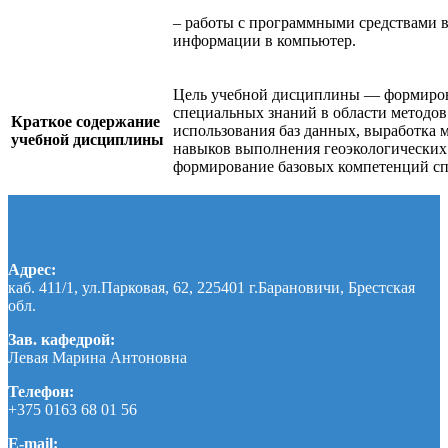
– работы с программными средствами 
информации в компьютер.
Цель учебной дисциплины — формиров
специальных знаний в области методов
Краткое содержание
использования баз данных, выработка 
учебной дисциплины
навыков выполнения геоэкологических
формирование базовых компетенций сп
Адрес:
каб. 411/1, ул.Парковая, 62, 225401 г.Барановичи, Брестская
обл.
Зав. кафедрой:
Левая Марина Антоновна
Телефон:
+375 0163 68 01 56
E-mail: