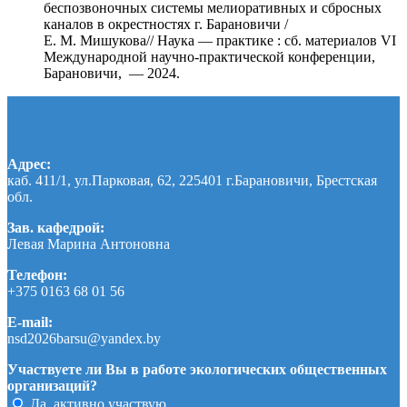
беспозвоночных системы мелиоративных и сбросных
каналов в окрестностях г. Барановичи /
Е. М. Мишукова// Наука — практике : сб. материалов VI
Международной научно-практической конференции,
Барановичи, — 2024.
Адрес:
каб. 411/1, ул.Парковая, 62, 225401 г.Барановичи, Брестская
обл.
Зав. кафедрой:
Левая Марина Антоновна
Телефон:
+375 0163 68 01 56
E-mail:
nsd2026barsu@yandex.by
Участвуете ли Вы в работе экологических общественных
организаций?
Да, активно участвую