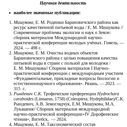
Научная деятельность
наиболее значимые публикации:
Мишукова,
Е. М. Родники Барановичского района как
ресурс качественной питьевой воды / Е. М. Мишукова //
Современные проблемы экологии и наук о Земле:
сборник материалов Международной научно-
практической конференции молодых учёных. Гомель, —
2024. — 498 с.
Мишукова
, Е. М. Очистка водных объектов
Барановичского района с целью повышения качества
питьевой воды в стране с пользой для молодежи /
Е. М. Мишукова// Сборник материалов I Научно-
практической конференции с международным участием
«Фундаментальные, прикладные вопросы биологии и
естественнонаучного образования». Рязань, — 2023. —
315 с.
Рындевич С.К
. Трофические преференции
Hydrochara
caraboides
(Linnaeus, 1758) (Coleoptera; Hydrphilidae)/С.К.
Рындевич, А.В. Земоглядчук, Е.М. Мишукова, М.А.
Лукашеня// Сборник материалов международной
научно-практической конференции«IV Дорофеевские
чтения», Витебск, — 2024.
Мишукова
, Е. М. Таксономический состав