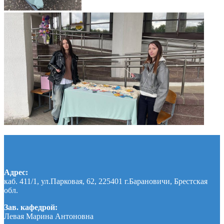
Адрес:
каб. 411/1, ул.Парковая, 62, 225401 г.Барановичи, Брестская
обл.
Зав. кафедрой:
Левая Марина Антоновна