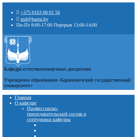
+375 0163 68 01 56
nsd@barsu.by
Пн-Пт 8:00-17:00 Перерыв 13:00-14:00
Кафедра естественнонаучных дисциплин
Учреждение образования «Барановичский государственный
университет»
Главная
О кафедре
Профессорско-
преподавательский состав и
сотрудники кафедры