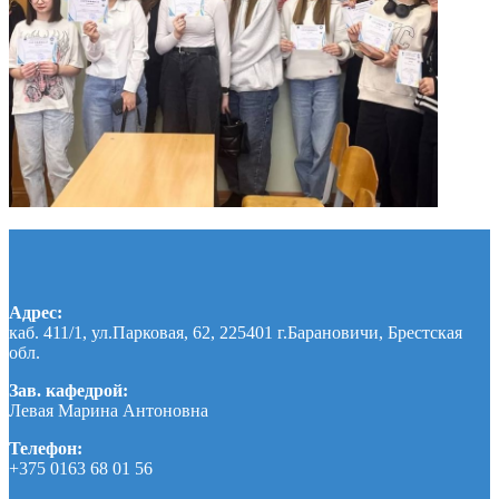
Адрес:
каб. 411/1, ул.Парковая, 62, 225401 г.Барановичи, Брестская
обл.
Зав. кафедрой:
Левая Марина Антоновна
Телефон:
+375 0163 68 01 56