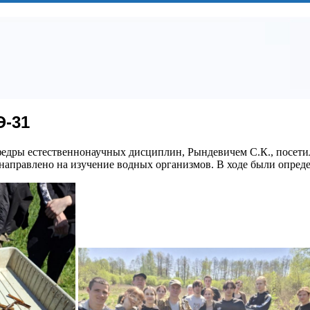
Э-31
кафедры естественнонаучных дисциплин, Рындевичем С.К., посет
аправлено на изучение водных организмов. В ходе были опреде