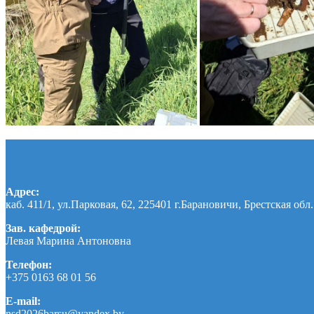
Адрес:
каб. 411/1, ул.Парковая, 62, 225401 г.Барановичи, Брестская обл.
Зав. кафедрой:
Левая Марина Антоновна
Телефон:
+375 0163 68 01 56
E-mail:
nsd2026barsu@yandex.by