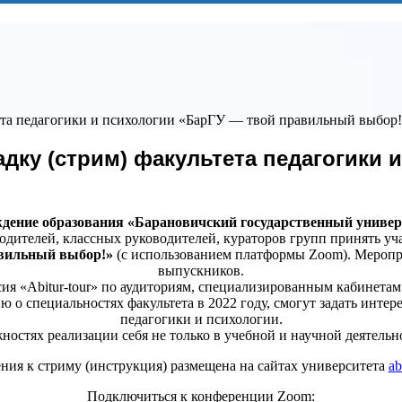
ета педагогики и психологии «БарГУ — твой правильный выбор
ку (стрим) факультета педагогики 
дение образования «Барановичский государственный универ
одителей, классных руководителей, кураторов групп принять уч
авильный выбор!»
(с использованием платформы Zoom). Меропр
выпускников.
я «Abitur-tour» по аудиториям, специализированным кабинетам
 о специальностях факультета в 2022 году, смогут задать инте
педагогики и психологии.
остях реализации себя не только в учебной и научной деятельнос
ия к стриму (инструкция) размещена на сайтах университета
ab
Подключиться к конференции Zoom: