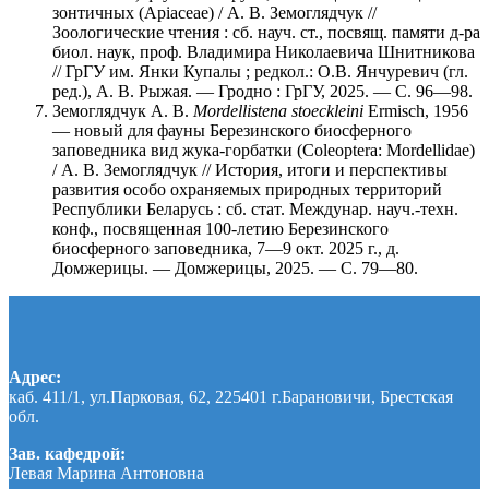
зонтичных (Apiaceae) / А. В. Земоглядчук //
Зоологические чтения : сб. науч. ст., посвящ. памяти д-ра
биол. наук, проф. Владимира Николаевича Шнитникова
// ГрГУ им. Янки Купалы ; редкол.: О.В. Янчуревич (гл.
ред.), А. В. Рыжая. — Гродно : ГрГУ, 2025. — С. 96—98.
Земоглядчук А. В.
Mordellistena stoeckleini
Ermisch, 1956
— новый для фауны Березинского биосферного
заповедника вид жука-горбатки (Coleoptera: Mordellidae)
/ А. В. Земоглядчук // История, итоги и перспективы
развития особо охраняемых природных территорий
Республики Беларусь : сб. стат. Междунар. науч.-техн.
конф., посвященная 100-летию Березинского
биосферного заповедника, 7—9 окт. 2025 г., д.
Домжерицы. — Домжерицы, 2025. — С. 79—80.
Адрес:
каб. 411/1, ул.Парковая, 62, 225401 г.Барановичи, Брестская
обл.
Зав. кафедрой:
Левая Марина Антоновна