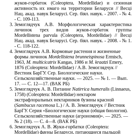
жуков-горбаток (Coleoptera, Mordellidae) и сезонная
активность их имаго на территории Беларуси // Весцi
Нац. акад. навук Беларусi. Сер. бiял. навук. - 2007. - № 4.
- С. 109-113.
Земоглядчук А.В. Морфологическая характеристика
личинок трех видов жуков-горбаток группы
Mordellistena parvula (Coleoptera, Mordellidae) // Весцi
Нац. акад. навук Беларусi. Сер. бiял. навук. - 2008. - № 1.
- С. 118-122.
Земоглядчук А.В. Кормовые растения и жизненные
формы личинок
Mordellistena brunneispinosa
Ermisch,
1963,
M. multicicatrix
Kangas, 1986 и
M. kraatzi
Emery,
1876 (Coleoptera: Mordellidae) / А.В. Земоглядчук //
Вестник БарГУ. Сер. Биологические науки.
Сельскохозяйственные науки. — 2025. — № 1. — Вып.
17. — С. 12—17. (ВАК РБ)
Земоглядчук А. В. Питание
Natirrica humeralis
(Linnaeus,
1758) (Coleoptera: Mordellidae) нектаром
экстрафлоральных нектарников бузины красной
(
Sambucus racemosa
L.) / А. В. Земоглядчук // Вестник
БарГУ. Серия «Биологические науки (общая биология).
Сельскохозяйственные науки (агрономия)». — 2025. —
№ 2 (18). — С. 4—8. (ВАК РБ)
Земоглядчук А. В. Жуки-горбатки (Coleoptera:
Mordellidae) фауны Беларуси, питающиеся пыльцой